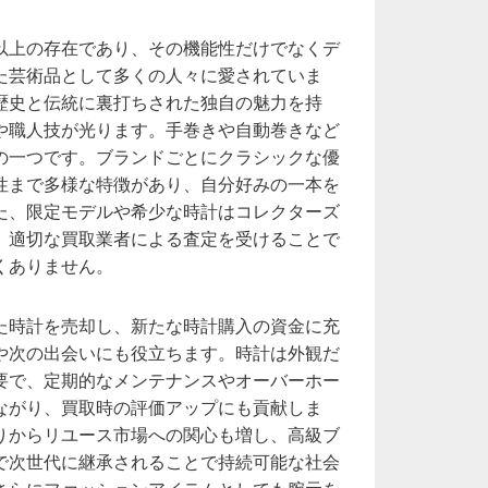
以上の存在であり、その機能性だけでなくデ
た芸術品として多くの人々に愛されていま
歴史と伝統に裏打ちされた独自の魅力を持
や職人技が光ります。手巻きや自動巻きなど
の一つです。ブランドごとにクラシックな優
性まで多様な特徴があり、自分好みの一本を
た、限定モデルや希少な時計はコレクターズ
、適切な買取業者による査定を受けることで
くありません。
た時計を売却し、新たな時計購入の資金に充
や次の出会いにも役立ちます。時計は外観だ
要で、定期的なメンテナンスやオーバーホー
ながり、買取時の評価アップにも貢献しま
りからリユース市場への関心も増し、高級ブ
で次世代に継承されることで持続可能な社会