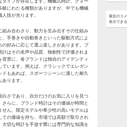
なタイプが存在します。機械式時計、クォー
多岐にわたる種類がありますが、中でも機械
職人技が光ります。
最近のコ
表示でき
に組み合わさり、動力を生み出すその仕組み
た、手巻きや自動巻きといった駆動方式によ
れの好みに応じて選ぶ楽しさがあります。ブ
時計はその名声や品質、独創性で評価されま
を背景に、各ブランドは独自のアイデンティ
しています。例えば、クラシックでエレガン
ンドもあれば、スポーツシーンに適した耐久
もあります。
面白さであり、自分だけのお気に入りを見つ
。さらに、ブランド時計はその価値が時間と
ません。限定モデルや希少性の高いモデルは
しての価値を持ち、市場では高額で取引され
、大切な時計を手放す際には専門的な知識を