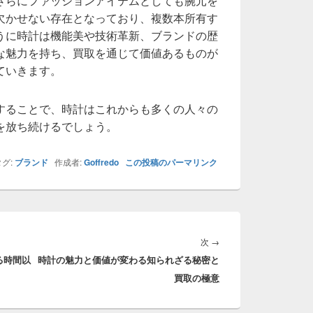
さらにファッションアイテムとしても腕元を
欠かせない存在となっており、複数本所有す
うに時計は機能美や技術革新、ブランドの歴
な魅力を持ち、買取を通じて価値あるものが
ていきます。
することで、時計はこれからも多くの人々の
を放ち続けるでしょう。
グ:
ブランド
作成者:
Goffredo
この投稿のパーマリンク
次
次
→
る時間以
時計の魅力と価値が変わる知られざる秘密と
の
買取の極意
投
稿: