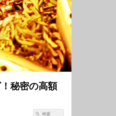
グ！秘密の高額
検
検