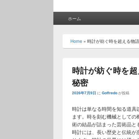
メ
ホーム
イ
ン
メ
Home
»
時計が紡ぐ時を超える物
ニ
ュ
ー
時計が紡ぐ時を超
秘密
2026年7月9日
に
Goffredo
が投稿
時計は単なる時間を知る道具
ます。
時を刻む機械としての
術の結晶が詰まった芸術品と
時計には、長い歴史と伝統が