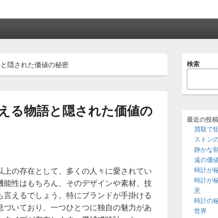
メ
検索
語と隠された価値の秘密
イ
ン
サ
イ
ド
える物語と隠された価値の
バ
ー
最近の投
ウ
買取で
ィ
ストン
ジ
静かな
ェ
遠の価
ッ
以上の存在として、多くの人々に愛されてい
時計が
ト
エ
時計が
機能性はもちろん、そのデザインや素材、技
リ
意
も言えるでしょう。特にブランドが手掛ける
ア
時計の
息づいており、一つひとつに独自の魅力があ
世界