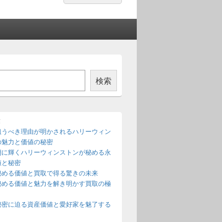
索:
索
検索
稿
狙うべき理由が明かされるハリーウィン
の魅力と価値の秘密
朝に輝くハリーウィンストンが秘める永
値と秘密
秘める価値と買取で得る驚きの未来
秘める価値と魅力を解き明かす買取の極
秘密に迫る資産価値と愛好家を魅了する