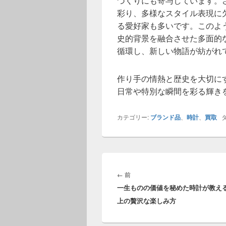
づくりにも寄与しています。
彩り、多様なスタイル表現に
る愛好家も多いです。このよ
史的背景を融合させた多面的
循環し、新しい物語が紡がれ
作り手の情熱と歴史を大切に
日常や特別な瞬間を彩る輝き
カテゴリー:
ブランド品
、
時計
、
買取
タ
投
稿
前
←
前
ナ
一生ものの価値を秘めた時計が教え
の
ビ
上の贅沢な楽しみ方
投
ゲ
稿:
ー